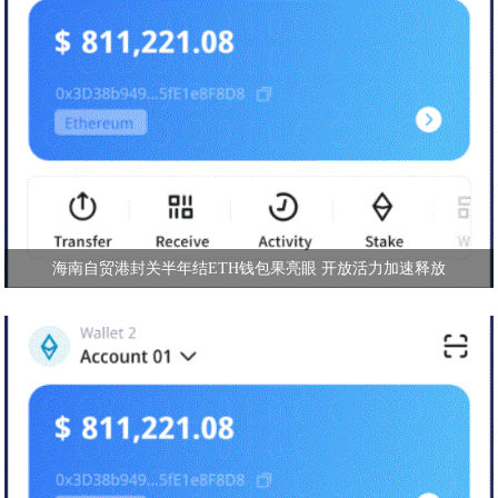
海南自贸港封关半年结ETH钱包果亮眼 开放活力加速释放