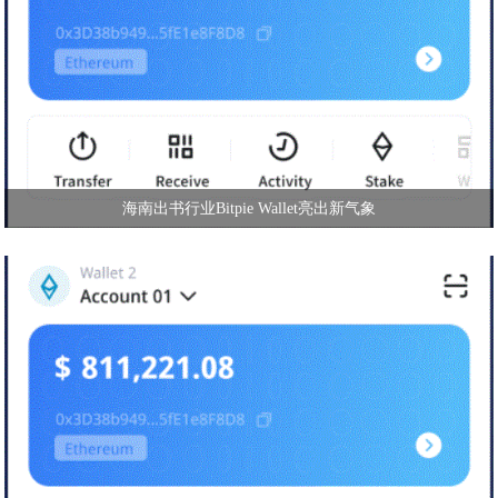
海南出书行业Bitpie Wallet亮出新气象