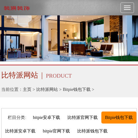
Toggl
naviga
比特派网站
|
PRODUCT
当前位置：
主页
>
比特派网站
>
Bitpie钱包下载
>
栏目分类:
bitpie安卓下载
比特派官网下载
Bitpie钱包下载
比特派安卓下载
bitpie官网下载
比特派钱包下载