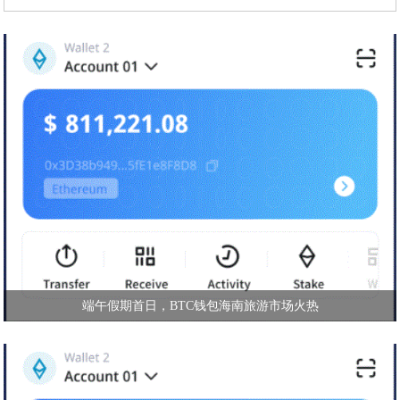
端午假期首日，BTC钱包海南旅游市场火热