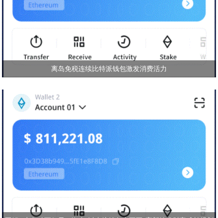
离岛免税连续比特派钱包激发消费活力