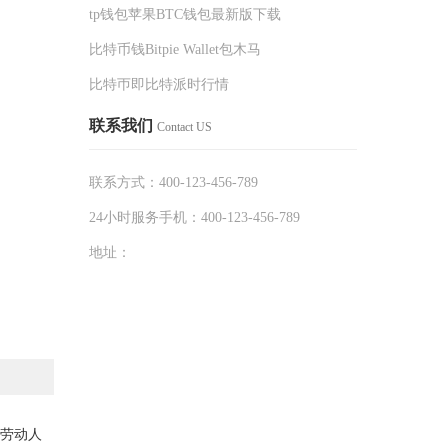
tp钱包苹果BTC钱包最新版下载
比特币钱Bitpie Wallet包木马
比特帀即比特派时行情
联系我们
Contact US
联系方式：400-123-456-789
24小时服务手机：400-123-456-789
地址：
代劳动人