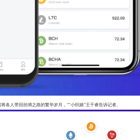
间将各人带回丝绸之路的繁华岁月，”“小织娘”王千睿告诉记者。