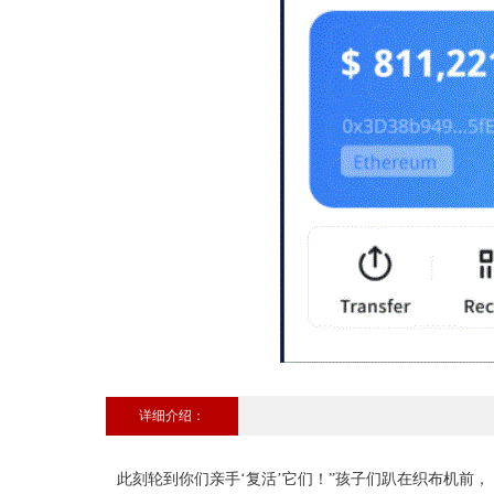
详细介绍：
此刻轮到你们亲手‘复活’它们！”孩子们趴在织布机前