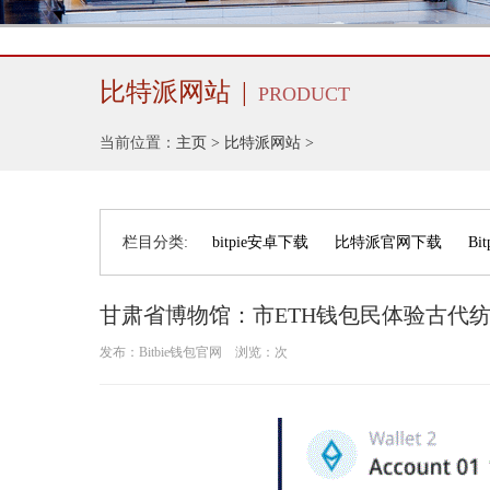
比特派网站
|
PRODUCT
当前位置：
主页
>
比特派网站
>
栏目分类:
bitpie安卓下载
比特派官网下载
Bi
甘肃省博物馆：市ETH钱包民体验古代
发布：Bitbie钱包官网 浏览：
次