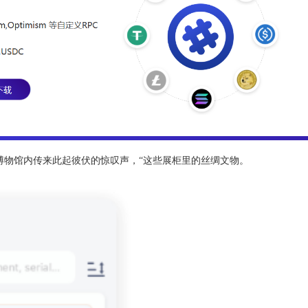
省博物馆内传来此起彼伏的惊叹声，“这些展柜里的丝绸文物。