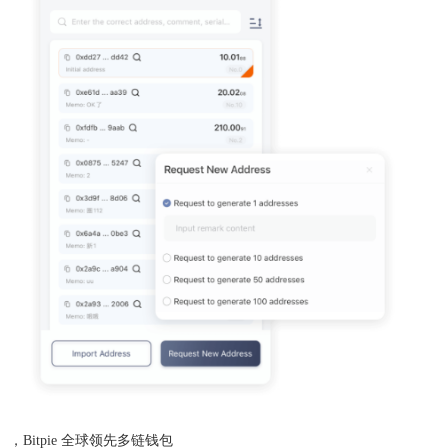
，Bitpie 全球领先多链钱包