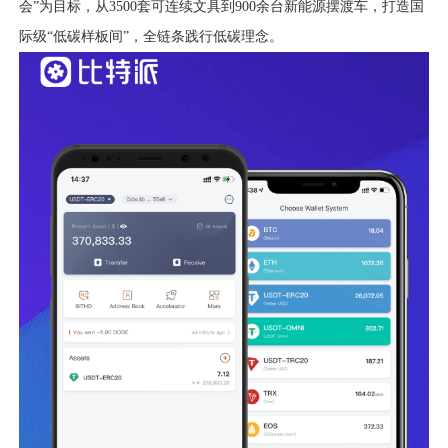
会”为目标，从3500套可连续文具到900余台新能源摆渡车，打造国
际级“低碳样板间”，全链条践行低碳理念。